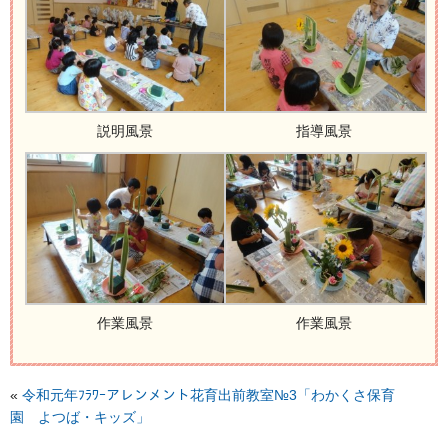
説明風景
指導風景
作業風景
作業風景
«
令和元年ﾌﾗﾜｰアレンメント花育出前教室№3「わかくさ保育
園 よつば・キッズ」