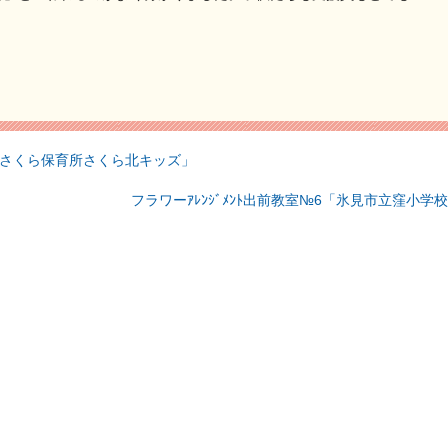
さくら保育所さくら北キッズ」
フラワーｱﾚﾝｼﾞﾒﾝﾄ出前教室№6「氷見市立窪小学