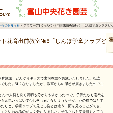
富山中央花
からのお知らせ
>
フラワーアレンジメント花育出前教室№5「じんぼ学童クラブど
ト花育出前教室№5「じんぼ学童クラブど
保育施設・どんぐりキッズで出前教室を実施いたしました。担当
んでした。遅くなりましたが、教室からの感想が届きましたのでご
屋さんの人柄も良く説明も分かりやすかったので、子供たちも意欲を
つも元気いっぱいで少し落ち着かないような子が、花の前ではとて
いたりと、学童クラブで見せる姿とは違う一面を見ることができ、
育」といわれるのがよく分かりました。子供たちも支援員もとても